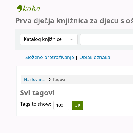
Prva dječja knjižnica za djecu s oštećenjem
Prva dječja knjižnica za djecu s 
Search the catalog by:
Search the catalog
Složeno pretraživanje
Oblak oznaka
Naslovnica
Tagovi
Svi tagovi
Tags to show: